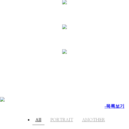
-목록보기
All
PORTRAIT
ANOTHER